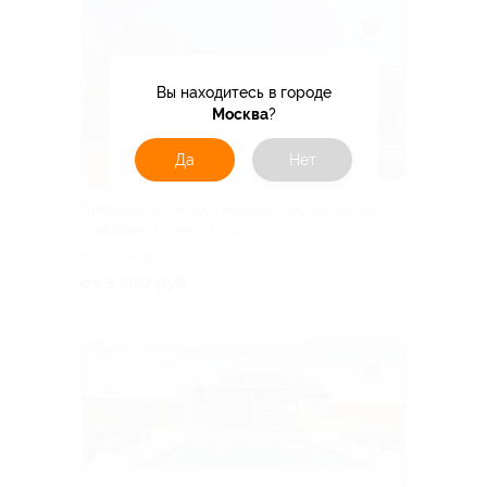
Вы находитесь в городе
Москва
?
Да
Нет
–30%
Проживание в гостинично-ресторанном
комплексе «Версаль»
КРАСНОДАР
от 3 360 руб.
Куплено 1