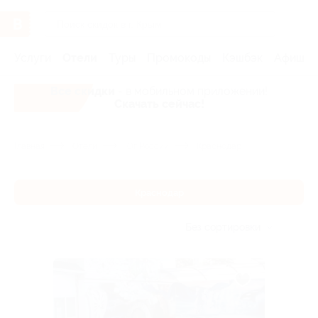
Услуги
Отели
Туры
Промокоды
Кэшбэк
Афиша 
Все скидки
- в мобильном приложении!
Скачать сейчас!
Главная
Отели
Юг России
Краснодар
Краснодар
Без сортировки