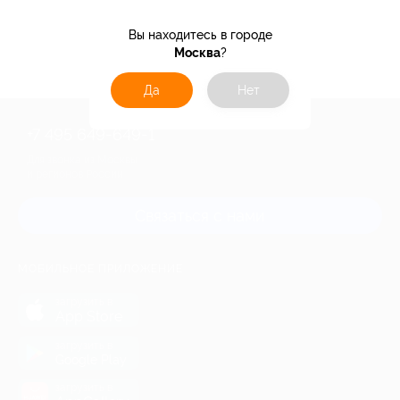
Вы находитесь в городе
3.2%
Кэшбэк
Москва
?
Да
Нет
+7 495 649-649-1
Для звонка из Москвы
и регионов России
Связаться с нами
МОБИЛЬНОЕ ПРИЛОЖЕНИЕ
загрузить в
App Store
загрузить в
Google Play
загрузить в