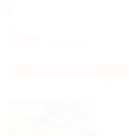
Услуги
Отели
Туры
Промокоды
Кэшбэк
Афиша 
Все скидки
- в мобильном приложении!
Скачать сейчас!
Главная
Услуги
Дети
Спорт, спортивные развлечения
Спорт, спортивные развлечения
Без сортировки