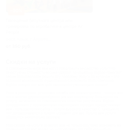
–30%
Посещение батутного центра или
тренировка по акробатике в центре Air
People
респ. Крым, г. Алушта,
Красноармейская ул., д. 15б
от 350 руб.
Скидки на услуги
В современном мире вам могут предложить множество услуг! Но
зачастую их стоимость весьма ударяет по кошельку. Biglion помогает
своим пользователям решить эту проблему. Услуги по купонам – это
отличная возможность существенно сэкономить. Ведь компания
Biglion предлагает вам действительно сумасшедшие скидки!
Ужин в ресторане, установка пломбы или новая стрижка – теперь все
это и многое другое приобретет для вас новую цену! Взяв купон на
услугу, вы можете не сомневаться в качестве результата. Biglion
сотрудничает с проверенными партнерами, которые предоставляют
вам - пользователям сайта - услуги высокого качества. С каждым из
них договариваются о лучших условиях для вас. Только вам услуги
обойдутся значительно дешевле.
Мир скидок на услуги позволит вам не только ощутимо экономить на
привычных для вас вещах, но и опробовать для себя что-нибудь