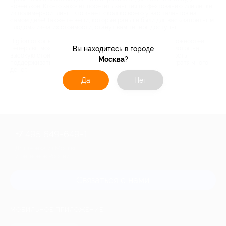
новенькое. Кто-то захочет посетить занятия по фехтованию или лепке
из полимерной глины. Кто знает, сколько всего у вас талантов на
самом деле! Также те вещи, которые раньше были для вас «запретным
плодом» из-за их стоимости, станут вам теперь доступны.
Biglion открывает для вас двери в мир безграничных возможностей!
Вы находитесь в городе
Теперь вы можете не экономить на своем здоровье, не смотря на
высокую стоимость приемов врачей. У вас есть возможность
Москва
?
поддерживать свою машину в идеальном состоянии, не тратя много
денег.
Да
Нет
+7 495 649-649-1
Для звонка из Москвы
и регионов России
Связаться с нами
МОБИЛЬНОЕ ПРИЛОЖЕНИЕ