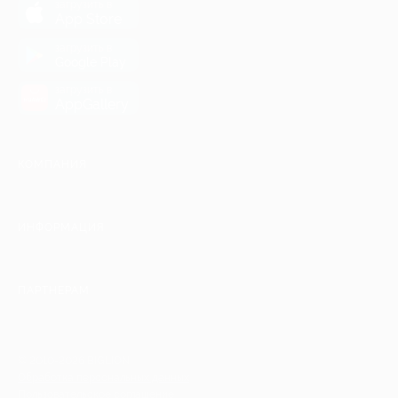
загрузить в
App Store
загрузить в
Google Play
загрузить в
AppGallery
КОМПАНИЯ
ИНФОРМАЦИЯ
ПАРТНЕРАМ
© 2010-2026 BIGLION
Обработка персональных данных
Пользовательское соглашение