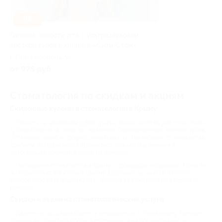
–61%
Гигиена полости рта с ультразвуковой
чисткой зубов в клинике «Сити-Стом»
г. Симферополь, ул.
Севастопольская, д. 80в
от 975 руб.
Стоматология по скидкам и акциям
Скидочные купоны в стоматологии в Крыму
Следить за здоровьем зубов крайне важно, хотя бы для того, чтобы
зубная боль не застала вас врасплох. Своевременное лечение зубов,
установка пломб и профессиональная чистка избавит от множества
проблем, которые могут проявиться только со временем и
потребовать времени и денег на лечение.
Посещение стоматолога в Крыму - процедура недешевая. Но если
вы серьезно относитесь к своему здоровью, вы знаете, что есть
способ избежать лишних трат - купоны в стоматологии в Крыму от
Биглион.
Скидки и акции на стоматологические услуги
Даже если вы давно боитесь отправиться к стоматологу, Биглион
предлагает заняться собой и отправиться на обследование по