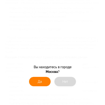
купонам в стоматологии в Крыму. Наши предложения включают в себя:
Профилактическую профессиональную чистку зубов по акции;
Лечение кариеса, установку пломб, ревтаврацию зубов по
медицинским и эстетическим показаниям;
Отбеливание зубов по скидкам и акциям, установка брекетов;
Удаление зубов;
Установка коронок и зубных протезов.
Перед процедурой могут потребоваться дополнительные услуги:
снимок челюсти или укол анестетика. Некоторые из них уже входят в
стоимость купона, другие потребуется оплатить отдельно. Однако,
обо всех условиях вы можете узнать из информации о конкретной
акции.
Лучшие стоматологии в Крыму по доступным ценам
Найти своего стоматолога становится проще, ведь Биглион
Вы находитесь в городе
предлагает лучшие варианты со всему городу. С нами вы можете быть
уверены в качестве услуг и профессионализме врачей.
Москва
?
4 причины выбрать Биглион:
Да
Нет
Мы предлагаем купоны в стоматологии в Крыму, скидки в которых
доходят до 90%;
Акции и промокоды на сайте регулярно обновляются, поэтому вы
получаете только актуальную информацию;
Наши партнеры гарантируют высокое качество услуг, а мы
тщательно выбираем лучшие стоматологии, чтобы предложить