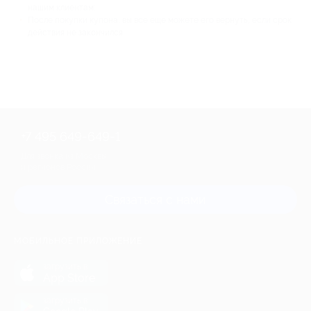
нашим клиентам;
После покупки купона, вы все еще можете его вернуть, если срок
действия не закончился.
+7 495 649-649-1
Для звонка из Москвы
и регионов России
Связаться с нами
МОБИЛЬНОЕ ПРИЛОЖЕНИЕ
загрузить в
App Store
загрузить в