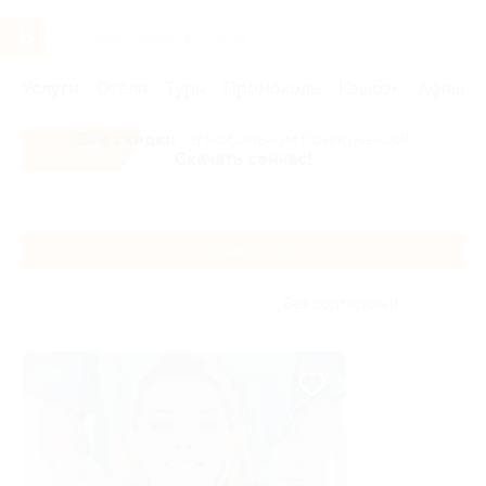
Услуги
Отели
Туры
Промокоды
Кэшбэк
Афиша 
Все скидки
- в мобильном приложении!
Скачать сейчас!
Главная
Услуги
Здоровье
Стоматология
Стоматология
Без сортировки