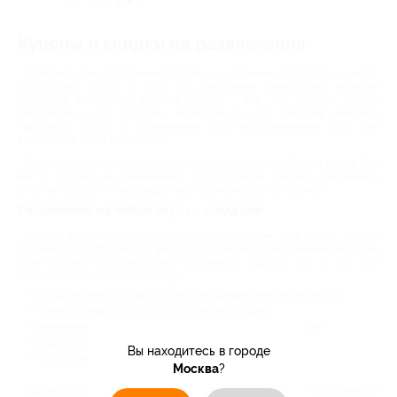
Купоны и скидки на развлечения
Ежедневно мы делаем много полезных и важных дел. Работа и учеба,
воспитание детей и уход за домашними животными, ведение
хозяйства и помощь близким людям – все это требует затрат
собственных сил. Поэтому естественно, что каждому человеку
требуется отдых и развлечения для восстановления сил, как
физических, так и моральных.
Biglion знает, как весело и недорого провести свободное время. Для
вас – купоны на развлечения от партнеров Биглион. Выбирайте
занятие по душе и наслаждайтесь отдыхом в кругу любимых.
Развлечения на любой вкус со скидками
Теперь вам не придется долго думать о том, чем занять себя и
близких. В каталоге Biglion вы найдете скидки на развлечения, которые
заинтересуют как любителей активного отдыха, так и тех, кто
предпочитает спокойный досуг:
Парки активного отдыха и детские развлекательные центры;
Полеты в аэротрубе и прогулки на теплоходе;
Увлекательные квесты и интересные чайные церемонии;
Игра в боулинг и посещение зоопарка;
Вы находитесь в городе
Популярные экскурсии и многое другое.
Москва
?
Выбирайте любимый способ отдыха и не думайте о его стоимости.