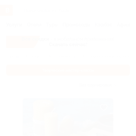
Услуги
Отели
Туры
Промокоды
Кэшбэк
Афиша 
Все скидки
- в мобильном приложении!
Скачать сейчас!
Главная
Услуги
Развлечения
Творческие мастер-классы
Творческие мастер-классы
Без сортировки