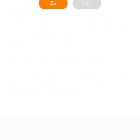
Об этом позаботились Биглион и партнеры – акции на развлечения
Да
Нет
ждут вас каждый день.
Отдыхайте весело и выгодно
Отправляясь развлекаться, мы всегда надеемся провести время
весело, но при этом постараться сэкономить. С выгодными
предложениями от Biglion и партнеров сделать это проще простого:
Купоны на развлечения;
Скидки до 90% на предложения от индустрии досуга и
развлечений;
Десятки действующих акций ежедневно;
Популярные способы отдыха для детей и взрослых по выгодным
ценам.
Отдыхать вместе с Биглион – это не только весело, но и недорого.
Дарите себе и любимым купоны на развлечения и получайте
незабываемые эмоции по выгодным ценам.
+7 495 649-649-1
Для звонка из Москвы