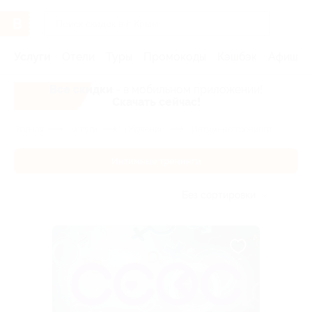
Услуги
Отели
Туры
Промокоды
Кэшбэк
Афиша 
Все скидки
- в мобильном приложении!
Скачать сейчас!
Главная
Услуги
Обучение
Интимные тренинги
Интимные тренинги
Без сортировки