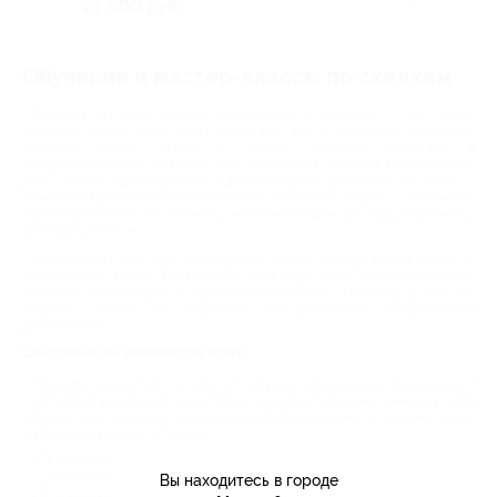
от 600 руб.
Куплено 4
Обучение и мастер-классы по скидкам
Расходы на собственное образование и развитие – это самые
выгодные инвестиции. Люди понимают это и стремятся постоянно
получать новые знания и навыки, которые помогают в
профессиональном развитии или становятся началом собственного
дела. Часто единственным сдерживающим фактором на пути к
самосовершенствованию становится денежный вопрос – стоимость
курсов бывает не по карману всем желающим. И тогда на помощь
приходит Биглион.
Заходите на наш сайт и выбирайте купоны на обучающие курсы от
организаций города. Biglion и его партнеры ценят желание каждого
человека развиваться и совершенствоваться. Поэтому у нас вы
найдете скидки на обучение по различным направлениям
деятельности.
Скидки на обучение для всех
Центры развития, школы и другие обучающие организации
постоянно предлагают акции. Биглион собрал эти предложения у себя
и дарит шанс каждому воспользоваться выгодными условиями. У нас
вы без труда найдете скидки:
В школах красоты и на косметологических курсах;
В автошколах и детских развивающих центрах;
Вы находитесь в городе