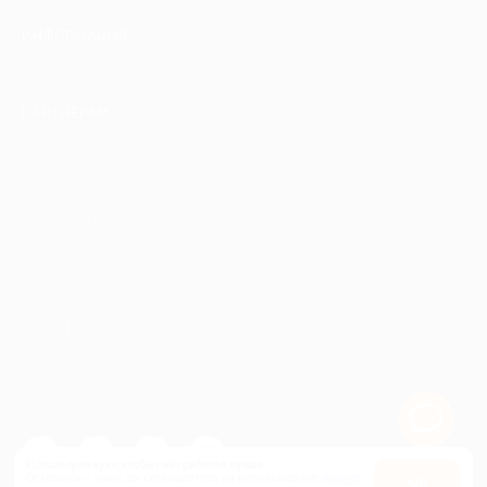
ИНФОРМАЦИЯ
ПАРТНЕРАМ
© 2010-2026 BIGLION
Обработка персональных данных
Пользовательское соглашение
Публичная оферта
Гарантия, поддержка
24 часа и возврат средств
Перейти на полную версию сайта
Используем куки, чтобы сайт работал лучше.
Оставаясь с нами, вы соглашаетесь на использование
файлов
Оk