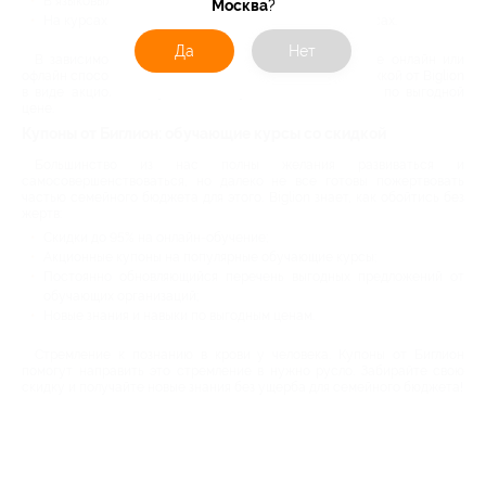
В языковых школах и на ИТ-курсах;
Москва
?
На курсах фотоискусства и творческих мастер-классах.
Да
Нет
В зависимости от собственной занятости выбирайте онлайн или
офлайн способ проведения занятий, заручитесь поддержкой от Biglion
в виде акционного купона и получайте новые знания по выгодной
цене.
Купоны от Биглион: обучающие курсы со скидкой
Большинство из нас полны желания развиваться и
самосовершенствоваться, но далеко не все готовы пожертвовать
частью семейного бюджета для этого. Biglion знает, как обойтись без
жертв:
Скидки до 95% на онлайн-обучение;
Акционные купоны на популярные обучающие курсы;
Постоянно обновляющийся перечень выгодных предложений от
обучающих организаций;
Новые знания и навыки по выгодным ценам.
Стремление к познанию в крови у человека. Купоны от Биглион
помогут направить это стремление в нужно русло. Забирайте свою
скидку и получайте новые знания без ущерба для семейного бюджета!