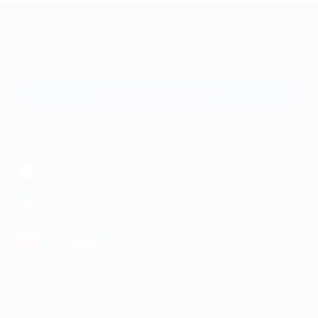
+7 495 649-649-1
Для звонка из Москвы
и регионов России
Связаться с нами
МОБИЛЬНОЕ ПРИЛОЖЕНИЕ
загрузить в
App Store
загрузить в
Google Play
загрузить в
AppGallery
КОМПАНИЯ