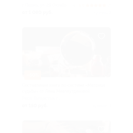
г. Пермь, ул. 25 Октября,
5.0
(7)
+1
д. 17
от 1 080 руб.
Куплено 3
–50%
Составление книги по системе «Матрица
судьбы» от Лены Мавлеутдиновой
Респ. Татарстан, г.
Набережные Челны, пос.
от 150 руб.
Куплено 11
ГЭС, ул. Батенчука, д. 13а