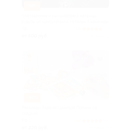
–50%
Составление и расшифровка матрицы
судьбы от консультанта Наталии Кайханиди
РФ
5.0
(26)
от 500 руб.
Куплено 11
–56%
Расклады Таро от Царёвой Полины со
скидкой
РФ
5.0
(44)
от 220 руб.
Куплено 24