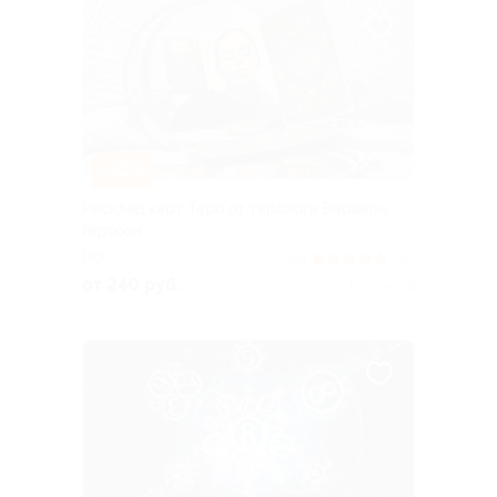
–52%
Расклад карт Таро от таролога Варвары
Гертсон
РФ
5.0
(58)
от 240 руб.
Куплено 8