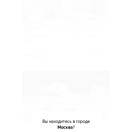
–50%
Расклад карт Таро от таролога Мари
Рудман
РФ
5.0
(68)
от 350 руб.
Куплено 10
–40%
ЗАПИСАТЬСЯ ОНЛАЙН
Вы находитесь в городе
Москва
?
Расклад карт Таро то таролога Дианы