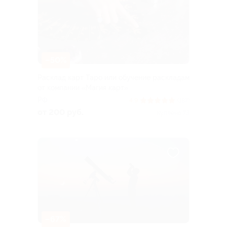
–50%
Расклад карт Таро или обучение раскладам
от компании «Магия карт»
РФ
4.9
(187)
от 200 руб.
Куплено 73
–67%