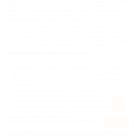
прежнему остаются популярными. Они помогают разобраться в себе,
найти ответы на сложные вопросы и увидеть возможные пути
развития ситуаций. Ведь современная эзотерика – это совсем не
гадания, а глубокая аналитическая работа с использованием
проверенных метафизических инструментов.
Если вас тоже интересуют такие методы, добро пожаловать на
Biglion. У нас попробовать услуги предсказателей можно со скидками
до 90%. Это расклады Таро, составление персональной натальной
карты, энергетические практики и многое другое. Сейчас расскажем
подробнее, что мы можем предложить для вашего самопознания.
Преимущества эзотерических услуг
Начнем с причин попробовать такие консультации:
Новый взгляд на ситуацию. Часто проблемы кажутся тупиковыми
из-за субъективного восприятия. А опытный специалист помогает
выйти за рамки шаблонного мышления и увидеть неочевидные
взаимосвязи.
Анализ возможных последствий. Консультируясь с
энергопрактиком, человек получает прогнозы вероятных исходов
событий. Например, карточные расклады показывают потенциал
того или иного выбора. Опираясь на эти сценарии, клиент может
принять оптимальное решение и избежать необдуманных
поступков.
Используем куки, чтобы сайт работал лучше.
Оставаясь с нами, вы соглашаетесь на использование
файлов
Оk
Снижение тревожности из-за неопределенности. Энергопрактик
куки.
Карта
дает четкие ответы, что помогает структурировать переживания
клиента. Эти символические трактовки служат своего рода