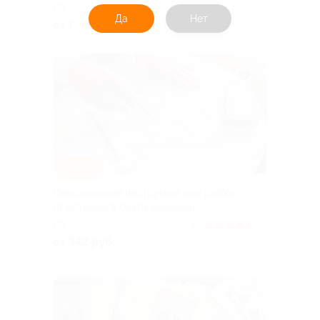
РФ
Да
Нет
от 504 руб.
–50%
Персональная инструкция или разбор
от астролога Ольги Беляевой
РФ
4.5
(8)
от 342 руб.
Куплено 1