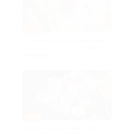
–62%
Составление расклада от таролога Анны
РФ
4.3
(34)
от 304 руб.
Куплено 8
–42%
Расклад по методике Оракул Ци Мень