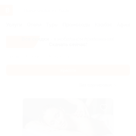
Услуги
Отели
Туры
Промокоды
Кэшбэк
Афиша 
Все скидки
- в мобильном приложении!
Скачать сейчас!
Главная
Услуги
Красота
Красота
Без сортировки