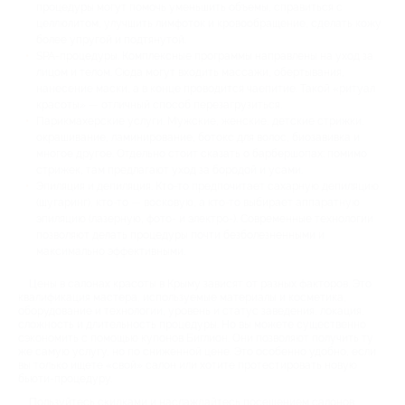
процедуры могут помочь уменьшить объемы, справиться с
целлюлитом, улучшить лимфоток и кровообращение, сделать кожу
более упругой и подтянутой.
SPA-процедуры. Комплексные программы направлены на уход за
лицом и телом. Сюда могут входить массажи, обертывания,
нанесение маски, а в конце проводится чаепитие. Такой «ритуал
красоты» — отличный способ перезагрузиться.
Парикмахерские услуги. Мужские, женские, детские стрижки,
окрашивание, ламинирование, ботокс для волос, биозавивка и
многое другое. Отдельно стоит сказать о барбершопах: помимо
стрижек, там предлагают уход за бородой и усами.
Эпиляция и депиляция. Кто-то предпочитает сахарную депиляцию
(шугаринг), кто-то — восковую, а кто-то выбирает аппаратную
эпиляцию (лазерную, фото- и электро-). Современные технологии
позволяют делать процедуры почти безболезненными и
максимально эффективными.
Цены в салонах красоты в Крыму зависят от разных факторов. Это
квалификация мастера, используемые материалы и косметика,
оборудование и технологии, уровень и статус заведения, локация,
сложность и длительность процедуры. Но вы можете существенно
сэкономить с помощью купонов Биглион. Они позволяют получить ту
же самую услугу, но по сниженной цене. Это особенно удобно, если
вы только ищете «свой» салон или хотите протестировать новую
бьюти-процедуру.
Пользуйтесь скидками и наслаждайтесь посещением салонов