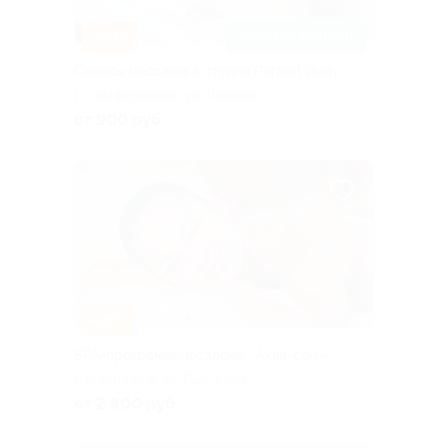
–50%
ЗАПИСАТЬСЯ ОНЛАЙН
Сеансы массажа в студии Perfekt Body
г. Симферополь, ул. Ленина,
д. 12
от 900 руб.
–30%
SPA-программы в салоне «Аква-сон»
г. Геленджик, ул. Рыбникова,
д. 5
от 2 800 руб.