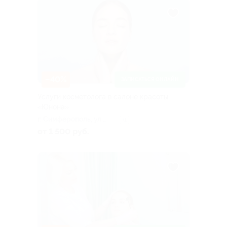
–40%
ЗАПИСАТЬСЯ ОНЛАЙН
Услуги косметолога в салоне красоты
«Юнона»
г. Симферoпoль, ул.
+1
Декабристов, д. 4/19, к.
от 1 500 руб.
1