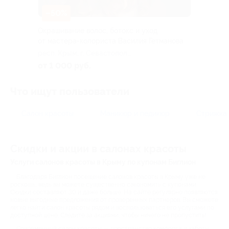
–50%
Окрашивание волос, ботокс и уход
от мастера-колориста Василия Гетманова
респ. Крым, г. Севастополь,
Большая Морская ул., д. 22
от 1 000 руб.
Что ищут пользователи
Салон красоты
Маникюр и педикюр
Стрижка
Скидки и акции в салонах красоты
Услуги салонов красоты в Крыму по купонам Биглион
Благодаря Биглион посещение салонов красоты в Крыму уже не
роскошь, ведь вы можете существенно сэкономить с купонами.
Скидки составляют 30 и даже больше. На сайте регулярно появляются
новые выгодные предложения от проверенных партнеров. Вы сможете
легко найти салон красоты рядом и воспользоваться его услугами по
доступной цене. Следите за акциями, чтобы ничего не пропустить!
Современный салон красоты — пространство комфорта и заботы.