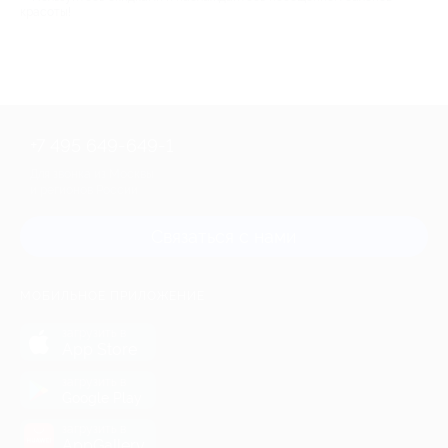
красоты!
+7 495 649-649-1
Для звонка из Москвы
и регионов России
Связаться с нами
МОБИЛЬНОЕ ПРИЛОЖЕНИЕ
загрузить в
App Store
загрузить в
Google Play
загрузить в
AppGallery