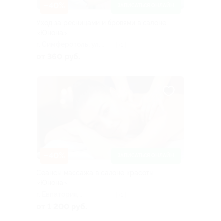
–40%
ЗАПИСАТЬСЯ ОНЛАЙН
Уход за ресницами и бровями в салоне
«Юнона»
г. Симферoпoль, ул.
+1
Декабристов, д. 4/19, к.
от 360 руб.
1
–40%
ЗАПИСАТЬСЯ ОНЛАЙН
Сеансы массажа в салоне красоты
«Юнона»
г. Евпатория,
+1
Симферопольская ул.,
от 1 200 руб.
д. 57