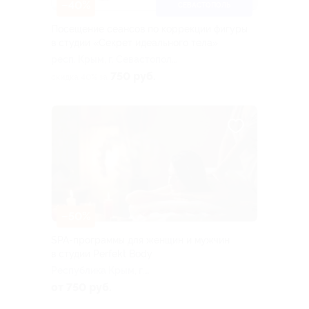
–40%
СЕВАСТОПОЛЬ
Посещение сеансов по коррекции фигуры
в студии «Секрет идеального тела»
респ. Крым, г. Севастополь, ​
ул. Колобова, д. 35/4
750 руб.
скидка 40% за
–50%
SPA-программы для женщин и мужчин
в студии Perfekt Body
Республика Крым, г.
Симферополь, ул. Одесская,
от 750 руб.
д. 3/2