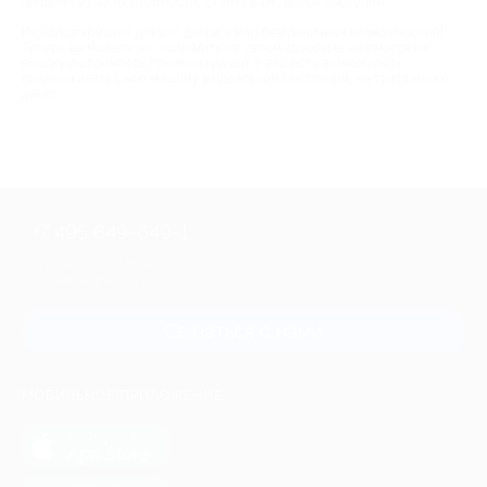
плодом» из-за их стоимости, станут вам теперь доступны.
Biglion открывает для вас двери в мир безграничных возможностей!
Теперь вы можете не экономить на своем здоровье, не смотря на
высокую стоимость приемов врачей. У вас есть возможность
поддерживать свою машину в идеальном состоянии, не тратя много
денег.
+7 495 649-649-1
Для звонка из Москвы
и регионов России
Связаться с нами
МОБИЛЬНОЕ ПРИЛОЖЕНИЕ
загрузить в
App Store