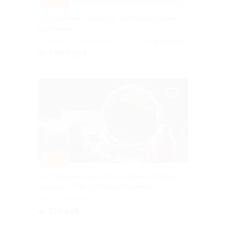
–40%
Составление соляра от астролога Елены
Цыгановой
г. Пермь, ул. 25 Октября,
5.0
(7)
+1
д. 17
от 1 080 руб.
Куплено 3
–50%
Составление книги по системе «Матрица
судьбы» от Лены Мавлеутдиновой
Респ. Татарстан, г.
Набережные Челны, пос.
от 150 руб.
Куплено 10
ГЭС, ул. Батенчука, д. 13а