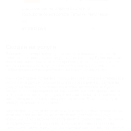
Составление натальной карты или
гороскопа от астролога Татьяны Метляевой
РФ
от 360 руб.
Куплено 8
Скидки на услуги
В современном мире вам могут предложить множество услуг! Но
зачастую их стоимость весьма ударяет по кошельку. Biglion помогает
своим пользователям решить эту проблему. Услуги по купонам – это
отличная возможность существенно сэкономить. Ведь компания
Biglion предлагает вам действительно сумасшедшие скидки!
Ужин в ресторане, установка пломбы или новая стрижка – теперь все
это и многое другое приобретет для вас новую цену! Взяв купон на
услугу, вы можете не сомневаться в качестве результата. Biglion
сотрудничает с проверенными партнерами, которые предоставляют
вам - пользователям сайта - услуги высокого качества. С каждым из
них договариваются о лучших условиях для вас. Только вам услуги
обойдутся значительно дешевле.
Мир скидок на услуги позволит вам не только ощутимо экономить на
привычных для вас вещах, но и опробовать для себя что-нибудь
новенькое. Кто-то захочет посетить занятия по фехтованию или лепке
из полимерной глины. Кто знает, сколько всего у вас талантов на
самом деле! Также те вещи, которые раньше были для вас «запретным