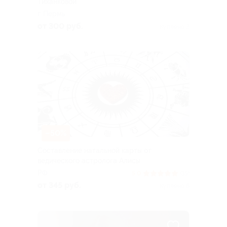
Тиханковой
г. Пермь
от 300 руб.
Куплено 3
–50%
Составление натальной карты от
ведического астролога Алисы
РФ
5.0
(15)
от 345 руб.
Куплено 6