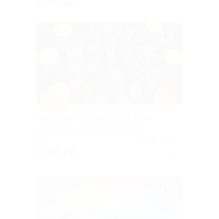
от 500 руб.
–45%
Сеанс рэйки или расклад на рунах
от рунолога Татьяны Дороховой
РФ
5.0
(65)
от 203 руб.
Куплено 3