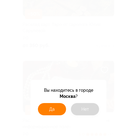
–50%
Расклад карт Таро от таролога Юлии
Сарычевой
РФ
от 350 руб.
Куплено 4
Вы находитесь в городе
Москва
?
Да
Нет
–50%
Расклад карт Таро от компании «Таро как
информационное поле»
РФ
5.0
(33)