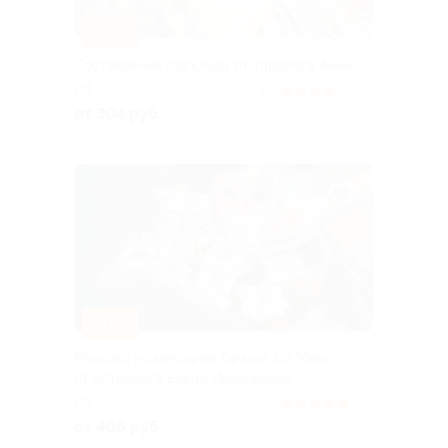
–62%
Составление расклада от таролога Анны
РФ
4.3
(34)
от 304 руб.
Куплено 8
–42%
Расклад по методике Оракул Ци Мень
от астролога Елены Ивановской
РФ
5.0
(86)
от 406 руб.
Куплено 2