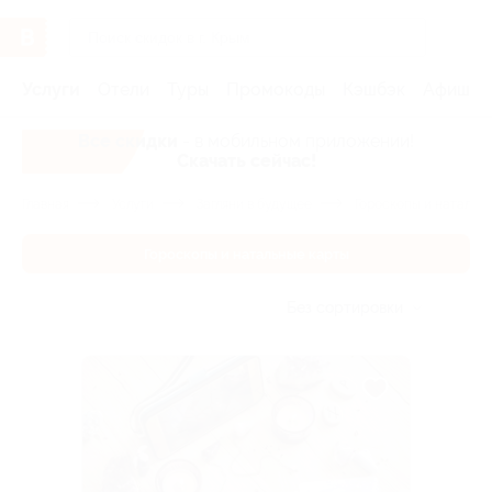
Услуги
Отели
Туры
Промокоды
Кэшбэк
Афиша 
Все скидки
- в мобильном приложении!
Скачать сейчас!
Главная
Услуги
Загляни в будущее
Гороскопы и натальн
Гороскопы и натальные карты
Без сортировки