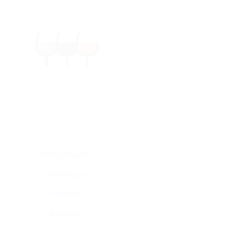
★
★
★
★
★
Все купоны (4)
Промокод (4)
Скидка (0)
Флаер (0)