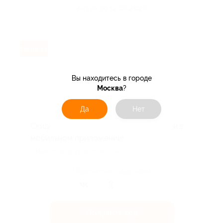
Акция до 12.08.2026
Exclusive
Вы находитесь в городе
Москва
?
Да
Нет
Скидка 10% на первый заказ на сайте и в
мобильном приложении!
11PERF3038 до 31.08.2026 23:59.
Поделиться с друзьями
Получить код