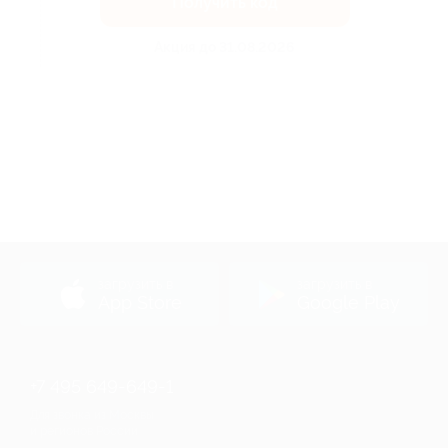
Получить код
Акция до 31.08.2026
загрузить в
загрузить в
App Store
Google Play
+7 495 649-649-1
Для звонка из Москвы
и регионов России