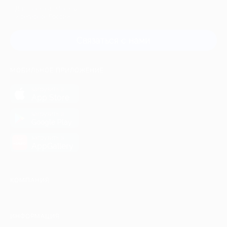
Для звонка из Москвы
и регионов России
Связаться с нами
МОБИЛЬНОЕ ПРИЛОЖЕНИЕ
загрузить в
App Store
загрузить в
Google Play
загрузить в
AppGallery
КОМПАНИЯ
ИНФОРМАЦИЯ