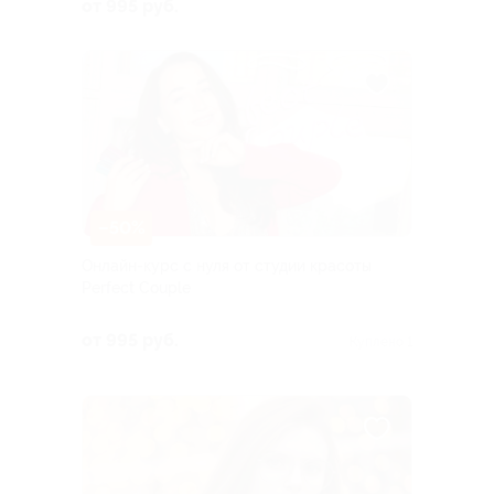
д. 205г
от 995 руб.
–50%
Онлайн-курс с нуля от студии красоты
Perfect Couple
от 995 руб.
Куплено 1