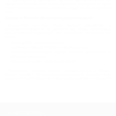
В зависимости от собственной занятости выбирайте онлайн или
офлайн способ проведения занятий, заручитесь поддержкой от Biglion
в виде акционного купона и получайте новые знания по выгодной
цене.
Купоны от Биглион: обучающие курсы со скидкой
Большинство из нас полны желания развиваться и
самосовершенствоваться, но далеко не все готовы пожертвовать
частью семейного бюджета для этого. Biglion знает, как обойтись без
жертв:
Скидки до 95% на онлайн-обучение;
Акционные купоны на популярные обучающие курсы;
Постоянно обновляющийся перечень выгодных предложений от
обучающих организаций;
Новые знания и навыки по выгодным ценам.
Стремление к познанию в крови у человека. Купоны от Биглион
помогут направить это стремление в нужно русло. Забирайте свою
скидку и получайте новые знания без ущерба для семейного бюджета!
+7 495 649-649-1