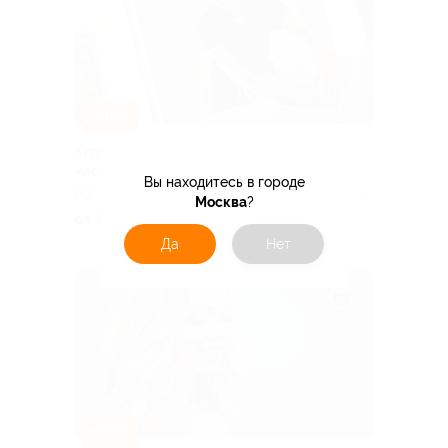
–85%
Курсы массажа от «Онлайн-академии
массажа»
Вы находитесь в городе
РФ
4.9
(46)
Москва
?
от 118 руб.
Куплено 9
Да
Нет
–70%