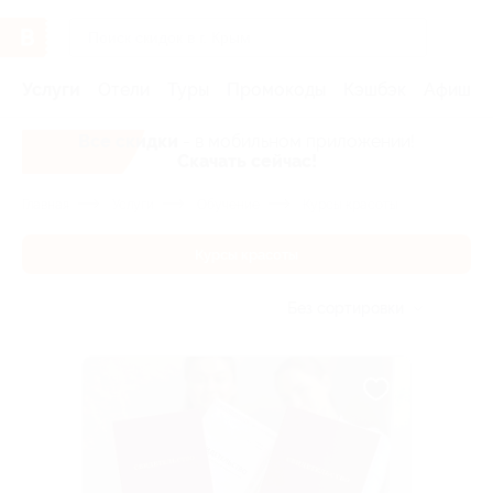
Услуги
Отели
Туры
Промокоды
Кэшбэк
Афиша 
Все скидки
- в мобильном приложении!
Скачать сейчас!
Главная
Услуги
Обучение
Курсы красоты
Курсы красоты
Без сортировки