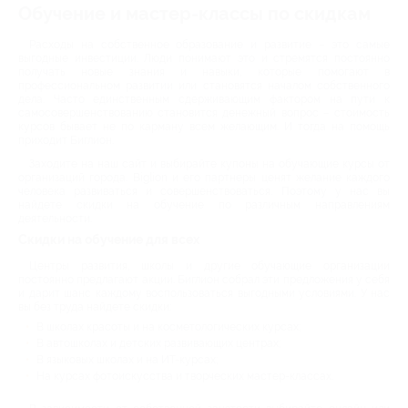
Обучение и мастер-классы по скидкам
Расходы на собственное образование и развитие – это самые
выгодные инвестиции. Люди понимают это и стремятся постоянно
получать новые знания и навыки, которые помогают в
профессиональном развитии или становятся началом собственного
дела. Часто единственным сдерживающим фактором на пути к
самосовершенствованию становится денежный вопрос – стоимость
курсов бывает не по карману всем желающим. И тогда на помощь
приходит Биглион.
Заходите на наш сайт и выбирайте купоны на обучающие курсы от
организаций города. Biglion и его партнеры ценят желание каждого
человека развиваться и совершенствоваться. Поэтому у нас вы
найдете скидки на обучение по различным направлениям
деятельности.
Скидки на обучение для всех
Центры развития, школы и другие обучающие организации
постоянно предлагают акции. Биглион собрал эти предложения у себя
и дарит шанс каждому воспользоваться выгодными условиями. У нас
вы без труда найдете скидки:
В школах красоты и на косметологических курсах;
В автошколах и детских развивающих центрах;
В языковых школах и на ИТ-курсах;
На курсах фотоискусства и творческих мастер-классах.