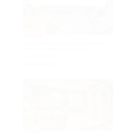
–40%
Аренда дома «Архыз» на высоком берегу
Волги от арендодателя «Горы»
НИЖЕГОРОДСКАЯ
ОБЛАСТЬ
от 4 800 руб.
Куплено 21
–30%