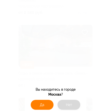
«Березки»
ЧУВАШСКАЯ РЕСПУБЛИКА
от 2 585 руб.
Куплено 9
–30%
Отдых в самом новом отеле сети «Байка»
НИЖНИЙ НОВГОРОД
от 3 220 руб.
Куплено 8
Вы находитесь в городе
Москва
?
Да
Нет