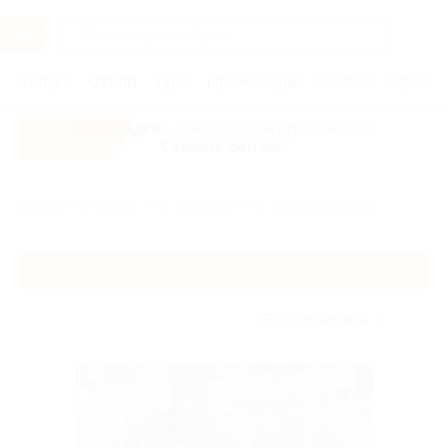
Услуги
Отели
Туры
Промокоды
Кэшбэк
Афиша 
Все скидки
- в мобильном приложении!
Скачать сейчас!
Главная
Отели
Поволжье
Нижний Новгород
Нижний Новгород
Без сортировки