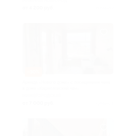
НИЖНИЙ НОВГОРОД
от 4 200 руб.
Куплено 7
–30%
Аренда «Нового дома» с посещением чана
в доме «Кирилловский чан»
НИЖЕГОРОДСКАЯ
ОБЛАСТЬ
от 7 000 руб.
Куплено 3