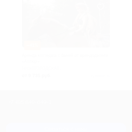
–41%
Аренда коттеджа с баней от арендодателя
«Аллюр»
НИЖЕГОРОДСКАЯ
ОБЛАСТЬ
от 9 735 руб.
Куплено 39
+7 495 649-649-1
Для звонка из Москвы
и регионов России
Связаться с нами