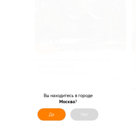
–30%
Отдых в Архызе в экоотеле «Райский
О
уголок» со скидкой
о
КАРАЧАЕВО-ЧЕРКЕССКАЯ
А
РЕСПУБЛИКА
Куплено 22
от 2 800 руб.
о
Вы находитесь в городе
Москва
?
Да
Нет