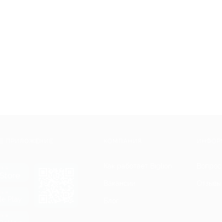
Е ПРИЛОЖЕНИЕ
КОМПАНИЯ
ИНФОР
Как работает Biglion
Вопрос
ть в
Store
Вакансии
Отзывы
ть в
le Play
Блог
ть в