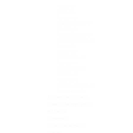
Архыз
(2)
Сочи
(25)
Темрюк
(1)
Новороссийск
(2)
Домбай
(1)
Приэльбрусье
(2)
Красная поляна
(3)
Адлер
(2)
Анапа
(36)
Геленджик
(13)
Туапсе
(9)
Краснодар
(11)
Майкоп
(3)
Нальчик
(2)
Ростов-на-Дону
(1)
Волгоград
(2)
Москва и область
Санкт-Петербург и
область
Карелия
Золотое кольцо
Крым