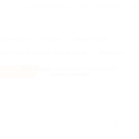
Для Вашего бизнеса
Блог
Франчайзинг
Воп
Промокоды
Кэшбэк
Афиша города
ург и область
Карелия
Золотое кольцо
Юг России
К
Все скидки
- в мобильном приложении!
Скачать сейчас!
з