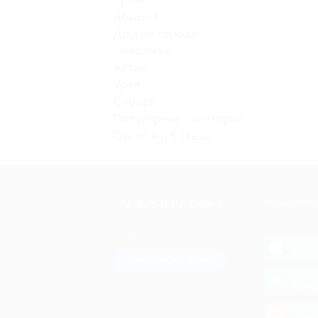
Абхазия
Другие города
Поволжье
Алтай
Урал
Сибирь
Популярные санатории
Отели 4 и 5 звезд
+7 495 649-649-1
МОБИЛЬНО
Для звонка из Москвы
и регионов России
загрузи
App 
Связаться с нами
загрузи
Goog
загрузи