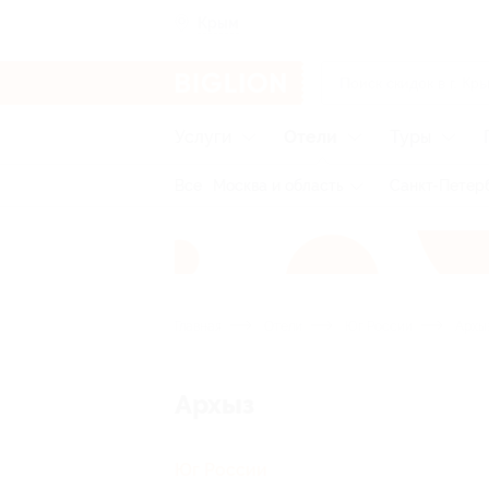
Крым
Услуги
Отели
Туры
Все
Москва и область
Санкт-Петерб
Главная
Отели
Юг России
Архы
Архыз
Юг России