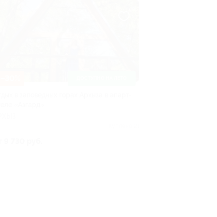
–30%
ДОСТУПНО НА ЛЕТО
тдых в заповедных горах Архыза в апарт-
теле «Азгард»
РХЫЗ
Куплено 21
т 9 730 руб.