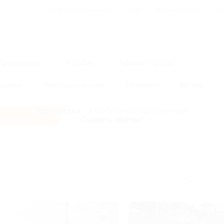
Для Вашего бизнеса
Блог
Франчайзинг
Воп
Промокоды
Кэшбэк
Афиша города
оровье
Рестораны и кафе
Обучение
Фитнес
Все скидки
- в мобильном приложении!
Скачать сейчас!