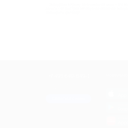
Экскурсии в Крыму по сниженной цене – это в
деньги – от быстрой автобусной обзорной экскур
расширить кругозор!
+7 495 649-649-1
МОБИЛЬНО
Для звонка из Москвы
и регионов России
загрузи
App 
Связаться с нами
загрузи
Goog
загрузи
AppG