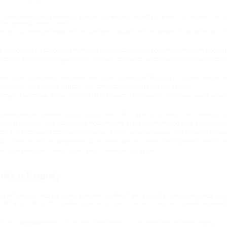
 предложения на разные форматы. Вы можете подобрать как групповые, так и
стопримечательностям.
 для изучения исторического центра города. Они позволяют в деталях расс
о знакомства с городом или посещения отдаленных достопримечательностей. 
ахотите вернуться пешком. Все поездки проходят на комфортабельных автобу
ые туры для одного человека или своей компании. Маршрут и время начала 
бинирует экскурсию с игрой. Он популярен среди семей с детьми.
скоши и истории. Такие маршруты включают посещение парадных залов и жилы
елигиозной архитектуры и святых мест. Эти туры часто носят не только куль
м маршрутам. Это могут быть прогулки по крышам, исследование заброшенн
ся к категории авторских экскурсий, когда харизматичный гид делится личным
у – классические предложения по посещению знаменитых музеев, памятников
и, которые дают целостное представление о городе.
иях в Крыму
егистрироваться на сайте Биглион. Далее стоит выбрать понравившееся пред
 детали и оплатить промокод онлайн. Сразу после оплаты он придет на элек
буют предварительной записи. Обязательно уточните этот момент перед по