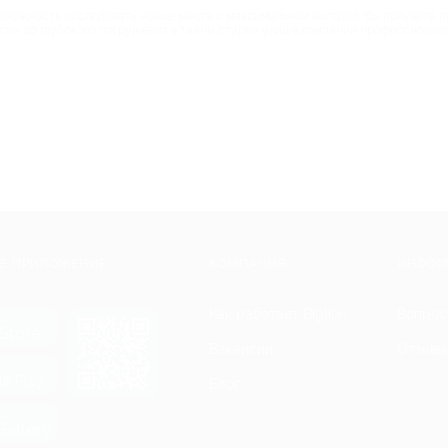
озможность исследовать новые места с максимальной выгодой. Вы получите 
сии до глубокого погружения в тайны старых улиц в компании профессиональ
Е ПРИЛОЖЕНИЕ
КОМПАНИЯ
ИНФОР
Как работает Biglion
Вопрос
ть в
Store
Вакансии
Отзывы
ть в
le Play
Блог
ть в
allery