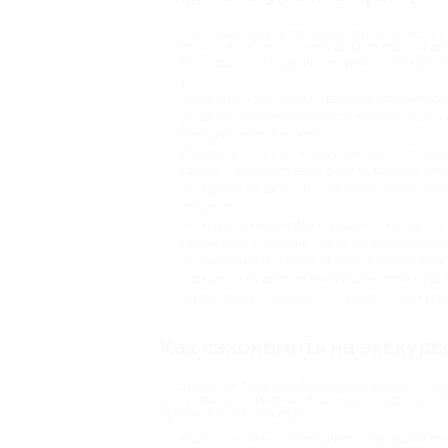
У нас на сайте регулярно появляются выгодные
классические обзорные экскурсии по главным до
Пешеходные экскурсии – оптимальный вариант
улиц.
Автобусные экскурсии – вариант для быстрог
увидите панорамы и сможете выбрать, куда з
большим опытом работы.
Индивидуальные экскурсии в Крыму – приватн
Квесты – интерактивный формат, который ком
Экскурсии по дворцам – погружение в мир ро
прошлого.
Экскурсии по храмам и соборам – посещение р
Необычные экскурсии – туры по нестандартны
по городским легендам. Многие из них относят
Экскурсии по достопримечательностям в Крым
группу входят насыщенные обзорные экскурси
Как сэкономить на экскурс
Самый простой способ сохранить бюджет – зар
экскурсии или камерный пешеходный тур, изучить
предъявить организатору.
Обратите внимание: большинство программ тре