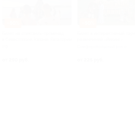
–50%
–50%
Билет на спектакль-променад
Билет в интерактивный пар
в Севастополе, Казане, Евпатории
развлечений «Викинг»
РФ
Симферопольский р-н, с.
Перевальное, ул. Стадионная
15
от 250 руб.
от 225 руб.