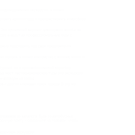
 индивидуальные экскурсии, а также
мотреть архитектуру и прочувствовать атмосферу
Это идеальный вариант для первого визита: вы
сах, а ведут их профессиональные гиды с
можно подстроить под свои предпочтения.
х покоев, а также знакомство с жизнью знати из
турный, но и просветительский характер.
ых мест, гастрономические туры или экскурсии
 взглядом на город.
 и других ключевых точек города. В эту же
ложение из каталога, будь то автобусные
тронную почту – сохраните на телефон, чтобы
сещением экскурсии.