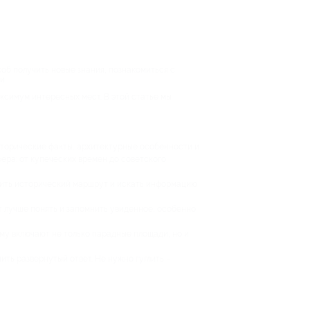
об получить новые знания, познакомиться с
и.
ксимум интересных мест. В этой статье мы
сторические факты, архитектурные особенности и
фера: от купеческих времен до советского
оить исторический маршрут и искать информацию
т лучше понять и запомнить увиденное, особенно
му включают не только парадные площади, но и
ить развернутый ответ. Не нужно гуглить –