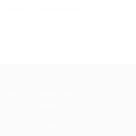
полноценный культурный опыт за небольшие
ных гидов. Так что не упускайте возможность
МАЦИЯ
ПАРТНЕРАМ
ы и ответы
Для Вашего бизнеса
Франчайзинг
Партнерская программа
Все акции