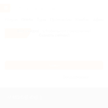
Услуги
Отели
Туры
Промокоды
Кэшбэк
Афиша 
Все скидки
- в мобильном приложении!
Скачать сейчас!
Главная
Отели
Байкал
Байкал
Без сортировки
+7 495 649-649-1
Для звонка из Москвы