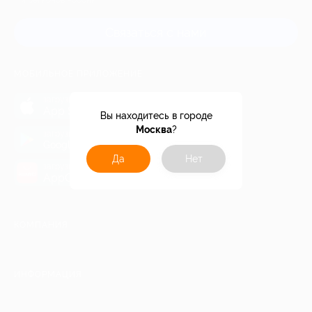
и регионов России
Связаться с нами
МОБИЛЬНОЕ ПРИЛОЖЕНИЕ
загрузить в
App Store
Вы находитесь в городе
Москва
?
загрузить в
Google Play
Да
Нет
загрузить в
AppGallery
КОМПАНИЯ
ИНФОРМАЦИЯ