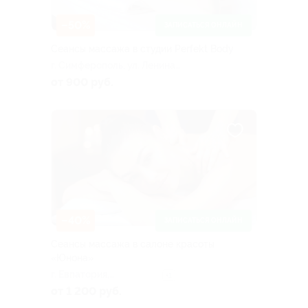
–50%
ЗАПИСАТЬСЯ ОНЛАЙН
Сеансы массажа в студии Perfekt Body
г. Симферополь, ул. Ленина,
д. 12
от 900 руб.
–40%
ЗАПИСАТЬСЯ ОНЛАЙН
Сеансы массажа в салоне красоты
«Юнона»
г. Евпатория,
+1
Симферопольская ул.,
от 1 200 руб.
д. 57