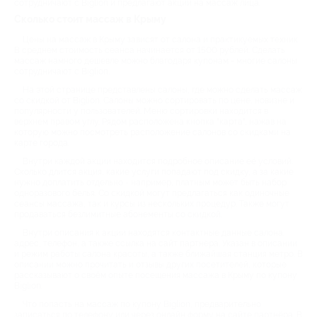
сотрудничают с Biglion и предлагают акции на массаж лица.
Сколько стоит массаж в Крыму
Цены на массаж в Крыму зависят от салона и практикуемых техник.
В среднем стоимость сеанса начинается от 1500 рублей. Сделать
массаж намного дешевле можно благодаря купонам - многие салоны
сотрудничают с Biglion.
На этой странице представлены салоны, где можно сделать массаж
со скидкой от Biglion. Салоны можно сортировать по цене, новизне и
популярности у пользователей. Меню сортировки находится в
верхнем правом углу. Рядом расположена кнопка "карта", нажав на
которую можно посмотреть расположение салонов со скидками на
карте города.
Внутри каждой акции находится подробное описание её условий.
Сколько длится акция, какие услуги попадают под скидку, а за какие
нужно доплатить отдельно - например, платным может быть набор
одноразового белья. Со скидкой могут предлагаться как одиночные
сеансы массажа, так и курсы из нескольких процедур. Также могут
продаваться безлимитные абонементы со скидкой.
Внутри описания к акции находятся контактные данные салона:
адрес, телефон, а также ссылка на сайт партнёра. Указан в описании
и режим работы салона красоты, а также ближайшая станция метро. В
описании можно прочитать и отзывы других посетителей, которые
рассказывают о своём опыте посещения массажа в Крыму по купону
Biglion.
Что попасть на массаж по купону Biglion, предварительно
записаться по телефону или через онлайн форму на сайте партнёра. В