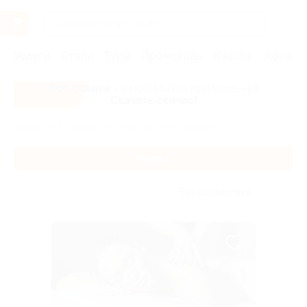
Услуги
Отели
Туры
Промокоды
Кэшбэк
Афиша 
Все скидки
- в мобильном приложении!
Скачать сейчас!
Главная
Услуги
Красота
Массаж
Массаж
Без сортировки