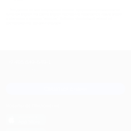
Это далеко не все популярные салоны, предлагающие массаж по
купонам Biglion. На сайте Biglion постоянно появляются новые акции,
в том числе в разделе "массаж". Выбрать подходящий можно по
расположению, ценам и отзывам.
+7 495 649-649-1
Для звонка из Москвы
и регионов России
Связаться с нами
МОБИЛЬНОЕ ПРИЛОЖЕНИЕ
загрузить в
App Store