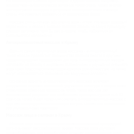
Но в некоторых салонах практикуют и другие техники, например,
воздействие на биологически активные точки спины. Также многие
мастера умеют находить и устранять триггерные точки в мышцы
спины, что помогает избавиться от хронических болей.
Массаж спины показан абсолютно всем - и тем, кто ведёт здоровый
образ жизни, и людям с сидячей работой. Ходить на такую процедуру
следует регулярно, хотя бы раз в неделю, чтобы избавиться от
скопившегося напряжения.
Антицеллюлитный массаж в Крыму
Один из самых популярных видов массажа - антицеллюлитный.
Такой массаж предлагает большинство салонов вместе с другими
корректирующими процедурами для тела. Антицеллюлитный массаж
направлен на борьбу с жировыми отложениями и улучшения внешнего
вида кожи. Классическим методом является ручной массаж, но также
могут использоваться роликовые или вакуумные аппараты.
Основные эффекты антицеллюлитного массажа включают
разрушение жировых отложений, улучшение текстуры и тонуса кожи,
стимуляцию обменных процессов. Чтобы такой массаж дал
максимальный результат, его необходимо проходить курсом из 6-10
сеансов. Также будет полезным сочетать антицеллюлитный массаж с
другими процедурами по коррекции фигуры, такими как криолиполиз
или ультразвуковая кавитация.
Массаж лица в салонах в Крыму
Массаж лица считается скорее косметологической процедурой,
хотя она имеет расслабляющий эффект. Массаж лица улучшает
кровообращение, что способствует лучшему питанию клеток кожи,