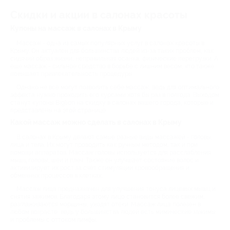
Скидки и акции в салонах красоты
Купоны на массаж в салонах в Крыму
Массаж - одна из самых популярных услуг в салонах красоты в
Крыму. Он актуален для большинства людей из-за таких проблем, как
сидячий образ жизни, неправильная осанка, физические перегрузки. А
еще массаж - сильное средство в борьбе с лишним весом, что также
повышает привлекательность процедуры.
Однако не все могут позволить себе массаж, ведь для оптимального
эффекта нужно проходить его курсами хотя бы раз в полгода. Выходом
станут купоны Biglion на скидку в салонах вашего города, которые и
представлены на этой странице.
Какой массаж можно сделать в салонах в Крыму
В салонах в Крыму делают самые разные виды массажей - головы,
лица и тела. Их могут проводить как ручным методом, так и при
помощи аппаратов. Массаж головы используется для расслабления
мышц головы, шеи и плеч. Также он улучшает состояние волос и
активизирует их рост за счёт стимуляции кровообращения и
обменных процессов в клетках.
Массаж лица предназначен для улучшения тонуса лицевых мышц и
снятия зажимов. Благодаря этому лицо становится более свежим,
разглаживаются морщины, уходят отёки. Массаж лица полезен в
любом возрасте, ведь у большинства людей есть мимические зажимы
и проблемы с оттоком лимфы.