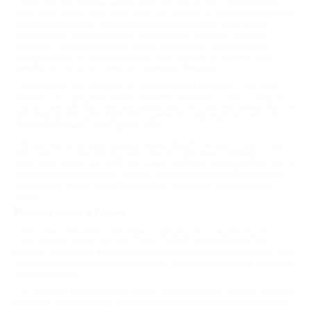
Массаж тела в Крыму может быть как общий, так и на отдельные
части тела: спину, шею, ноги, руки. Всё зависит от желаемого эффекта
и проблемной области. Видов массажа тоже может быть много:
классический расслабляющий, спортивный, тайский с маслом,
шведский, глубокий, акупунктурный. Некоторые виды массажа
подразумевают использование дополнительных инструментов и
предметов, таких как камни или травяные мешочки.
Отдельно стоит выделить аппаратные виды массажа - они тоже
пользуются спросом в салонах в Крыму. Среди них - прессотерапия,
или массаж компрессией, ультразвуковой массаж, вакуумный массаж
при помощи аппарата обратного давления, инфракрасный массаж,
микротоковый массаж и другие виды.
И наконец, в салонах в Крыму можно пройти не просто один сеанс
массажа, но и комплексную массажную программу. Помимо
непосредственно массажа она может включать распаривание тела в
сауне или кедровой бочке, пилинг или обёртывание. Многие салоны
предлагают пройти такую массажную программу, в том числе по
акции.
Массаж спины в Крыму
Массаж всего тела - популярная процедура, но ещё большим
спросом пользуется массаж спины и шейно-воротниковой зоны.
Именно эта область является проблемной у большинства людей - там
накапливается хроническая усталость, которую не удаётся устранить
самостоятельно.
В основном массаж спины делают в классической технике, которая
включает разглаживание, разминание и растирание при помощи рук.