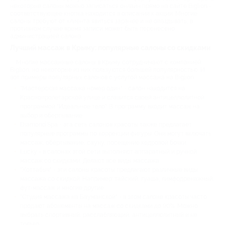
некоторые салоны можно записаться онлайн прямо на сайте Biglion -
соответствующее кнопка находится в описании к акции. Многие
салоны требуют от клиента явиться заранее и не опаздывать, в
противном случае время записи может быть перенесено
администрацией салона.
Лучший массаж в Крыму: популярные салоны со скидками
Многие массажные салоны в Крыму сотрудничают с компанией
Biglion, но некоторые из них пользуются большей популярностью. И
вот примеры популярных салонов с услугой массажа на Biglion:
"Мастерская массажа номер один" - салон находится на
Краснопролетарской улице и славится своей антицеллюлитной
программой "Идеальное тело". В программу входит массаж на
выбор и обёртывание.
Diamond Spa - эта сеть салонов красоты также предлагает
популярные программы по коррекции фигуры. Они могут включать
массаж, обёртывание, сауну, посещение кедровой бочки.
Lucky - в салонах этой сети выполняют аппаратный и ручной
массаж со скидками. Делают все виды массажа.
"Хоттабыч" - эти салоны красоты предлагают различные виды
массажа со скидкой. Например: тайский, гуаша, лимфодренажный,
фут-массаж и многие другие.
"Студия массажа на Бауманской" - в этом салоне красоты часто
продают абонементы на массаж со скидками до 90%. Можно
выбрать спортивный, расслабляющий, антицеллюлитный и не
только.