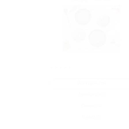
★
★
★
★
★
Все купоны (0)
Промокод (0)
Скидка (0)
Флаер (0)