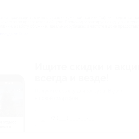
гии, производитель вышел за рамки кухонной техники. Тефаль предлагает по
качества по привлекательной цене. Промокод гарантирует скидку в интернет
лизким, а заботу об ужине, идеальных рубашках и чистоте в доме предоставьт
посуда от Taller
Ищите скидки и акци
всегда и везде!
Получите ссылку для загрузки Biglion
на свой смартфон
й отдых c
нием в