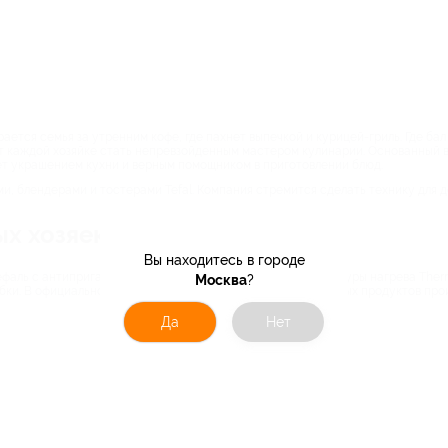
ется семья за утренним кофе, где пахнет выпечкой и курицей-гриль. Где бал 
ет каждой хозяйке стать непревзойденным мастером кулинарии. Основанный в
ет украшением кухни и верным помощником в приготовлении блюд.
и, блендерами и тостерами Tefal. Компания стремится сделать технику для 
х хозяек со скидкой
Вы находитесь в городе
фаль с антипригарным покрытием и индикатором температуры нагрева Therm
Москва
?
бки. В официальном интернет магазине Tefal кроме привычных продуктов про
Да
Нет