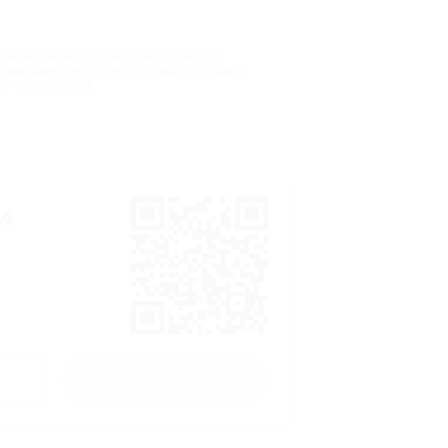
клонникам марки утюги, отпариватели,
 магазине. Действует доставка по Крыму и
е технике Tefal!
и
Получить