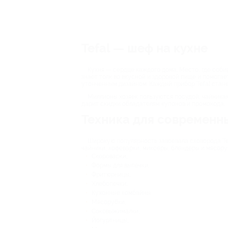
Tefal — шеф на кухне
Кухня — сердце каждого дома. Место, где собира
знает толк во вкусной и здоровой пище и помога
утонченным дизайном. Каждый прибор Tefal стан
Миллионы хозяек пользуются посудой, чайникам
дарит скидки обладателям купонов и промокода.
Техника для современны
Широкую популярность завоевала сковорода Те
чайники, кофеварки, миксеры, блендеры и мясору
Скороварки;
Формы для выпечки;
Фритюрницы;
Хлебопечки;
Кухонные комбайны;
Мясорубки;
Соковыжималки;
Йогуртницы;