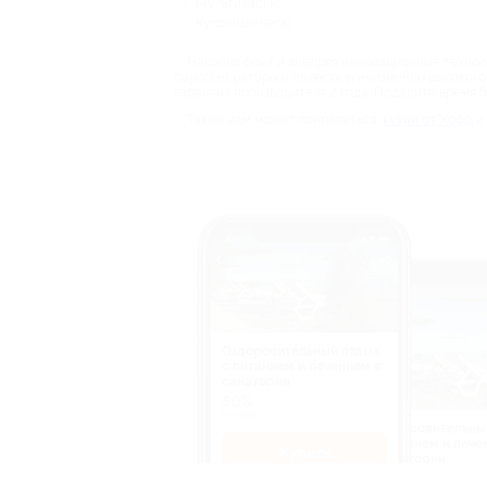
Мультиварки;
Кухонные весы.
Накопив опыт и внедряя инновационные техноло
парогенераторы и пылесосы неизменно высокого 
гарантия производителя 2 года. Подарите время б
Также вам может понравиться:
кухни от Хофф
и
Оздоровительный отдых
c питанием и лечением в
санатории
50%
cкидка
Оздоровительны
питанием и лече
Купить
санатории
50%