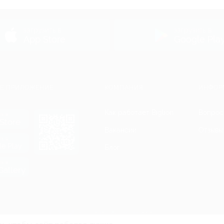
ь
загрузить в
загрузить в
App Store
Google Pla
Е ПРИЛОЖЕНИЕ
КОМПАНИЯ
ИНФОР
Как работает Biglion
Вопрос
ть в
Store
Вакансии
Отзывы
ть в
le Play
Блог
ть в
allery
Гарантия, поддержка
24 часа и возврат средств