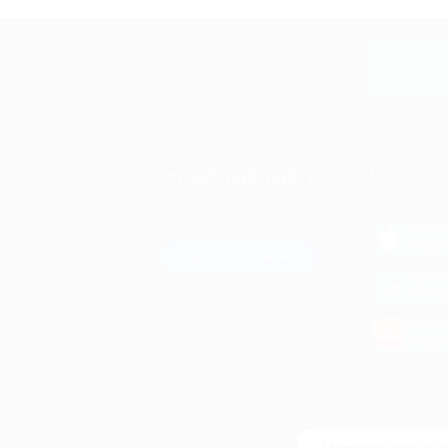
cкидка
Купит
+7 495 649-649-1
МОБИЛЬНО
Для звонка из Москвы
и регионов России
загрузи
App 
Связаться с нами
загрузи
Goog
загрузи
AppG
© 2010-2026 BIGLION
Обработка персональных данных