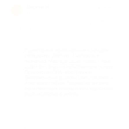
Марина М.
★
★
★
★
★
М
6 месяцев назад
про SPA-программа «Прочь стресс и усталость» для двух
персон (для мужчин и женщин) в студии Perfekt Body (2700
руб. вместо 6000 руб.)
Достоинства
Приветливые, внимательные к деталям
сотрудники. Девочки, Анастасия и
Анжелика, Мастера своего дела, очень
старались оказать качественную услугу.
Прекрасная СПА- программа!
Действительно удалось снять усталость
и перезагрузиться. Чайная церемония
была приятным завершением чудесного,
расслабляющего вечера.
Недостатки
-
Комментарий