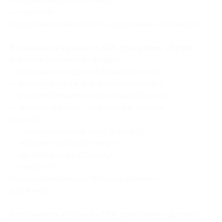
— принятие душа (10 минут);
— чаепитие.
Продолжительность SPA-программы — 90 минут.
В стоимость купона на SPA-программу «Прочь
стресс и усталость» входит:
— посещение кедровой бочки (15 минут);
— релакс-массаж всего тела (45 минут);
— расслабляющий массаж лица (10 минут);
— массаж кистей c питательным кремом
(5 минут);
— точечный массаж стоп (5 минут);
— массаж головы (10 минут);
— принятие душа (10 минут);
— чаепитие.
Продолжительность SPA-программы —
100 минут.
В стоимость купона на SPA-программу «Детокс-