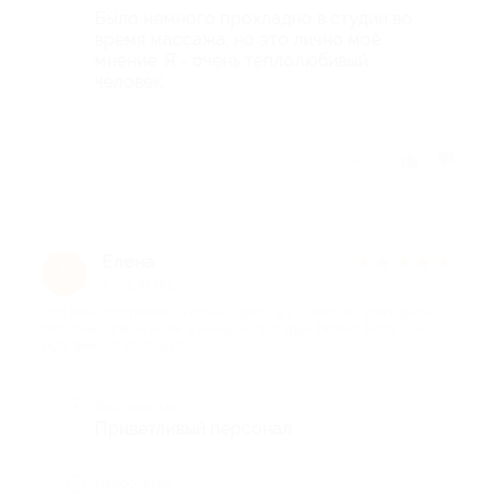
Было немного прохладно в студии во
время массажа, но это лично моё
мнение. Я - очень теплолюбивый
человек.
Отзыв полезен?
Елена
★
★
★
★
★
Е
1 год назад
про SPA-программа «Прочь стресс и усталость» для одной
персоны (для мужчин и женщин) в студии Perfekt Body (1500
руб. вместо 3000 руб.)
Достоинства
Приветливый персонал
Недостатки