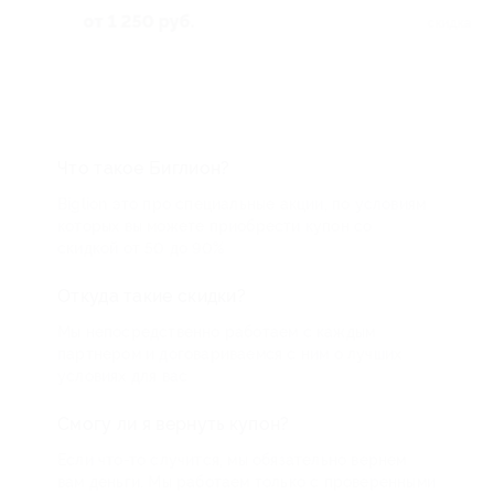
от 1 250 руб.
300
скидка 40% за
Что такое Биглион?
Biglion это про специальные акции, по условиям
которых вы можете приобрести купон со
скидкой от 50 до 90%
Откуда такие скидки?
Мы непосредственно работаем с каждым
партнером и договариваемся с ним о лучших
условиях для вас
Смогу ли я вернуть купон?
Если что-то случится, мы обязательно вернем
вам деньги. Мы работаем только с проверенными