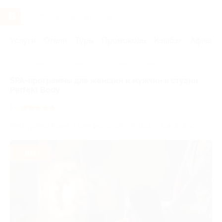
Услуги
Отели
Туры
Промокоды
Кэшбэк
Афиша 
Главная
Услуги
Красота
SPA
SPA для одного
SPA-программы для женщин и мужчин в студии
Perfekt Body
5.0
(1)
Республика Крым, г. Симферополь, ул. Одесская, д. 3/2
- 50%