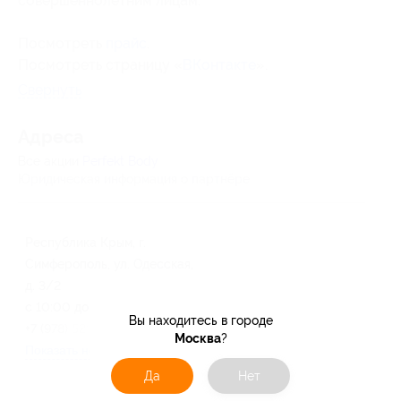
совершеннолетним лицам.
Посмотреть
прайс
.
Посмотреть страницу «
ВКонтакте
».
Свернуть
Адресa
Все акции
Perfekt Body
Юридическая информация о партнёре
Республика Крым, г.
Симферополь, ул. Одесская,
д. 3/2
с 10:00 до 20:00 ежедневно
Вы находитесь в городе
+7 (978) 529-70-37
Москва
?
Показать номер телефона
Да
Нет