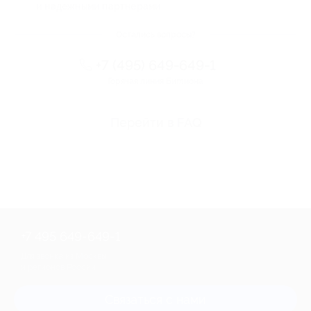
и надежными партнерами
Остались вопросы?
+7 (495) 649-649-1
Горячая линия Биглиона
Перейти в FAQ
+7 495 649-649-1
Для звонка из Москвы
и регионов России
Связаться с нами