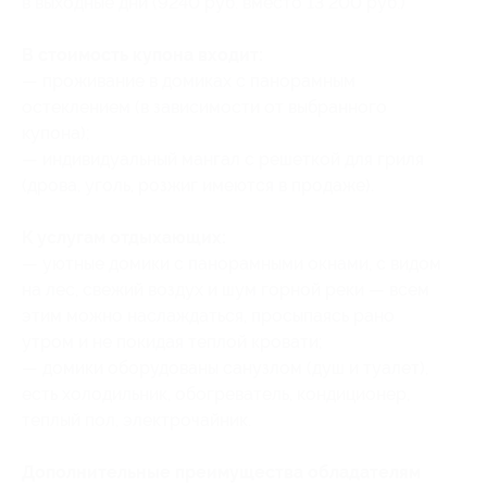
в выходные дни (9240 руб. вместо 13 200 руб.)
В стоимость купона входит:
— проживание в домиках с панорамным
остеклением (в зависимости от выбранного
купона);
— индивидуальный мангал с решеткой для гриля
(дрова, уголь, розжиг имеются в продаже).
К услугам отдыхающих:
— уютные домики с панорамными окнами, с видом
на лес, свежий воздух и шум горной реки — всем
этим можно наслаждаться, просыпаясь рано
утром и не покидая теплой кровати;
— домики оборудованы санузлом (душ и туалет),
есть холодильник, обогреватель, кондиционер,
теплый пол, электрочайник.
Дополнительные преимущества обладателям