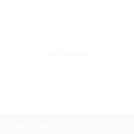
Смогу ли я вернуть купон?
Если что-то случится, мы обязательно вернем
вам деньги. Мы работаем только с проверенными
и надежными партнерами
Остались вопросы?
+7 (495) 649-649-1
Горячая линия Биглиона
Перейти в FAQ
+7 495 649-649-1