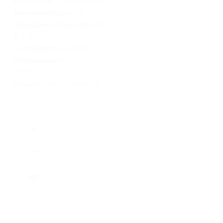
респ. Крым, г. Севастополь,
Балаклавский р-н, с.
Передовое, Водопадная ул.,
д. 1/1
по предварительному
бронированию
+7 (978) 193-95-64
Показать номер телефона