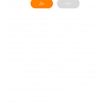
праздников;
Да
Нет
— обязательно перед покупкой купона уточняйте
наличие мест на интересующие даты по телефону;
— если участник акции приобрел купон
и забронировал домик, но не явился в указанное
время и не предупредил об изменении своих
планов и отмене брони не менее чем за 1 сутки
до заезда, то исполнитель (администрация
комплекса), руководствуясь п. 16 Постановления
Правительства РФ № 1853 от 18.11.2020, вправе
удержать/истребовать у участника акции плату
за простой номера в размере стоимости одних
суток проживания. В случае отказа от получения
услуги по купону клиент за возвратом денежных
средств, уплаченных за купон, обязан обращаться
непосредственно к исполнителю.
Маршрут к
базе отдыха
:
г. Севастополь,
Орлиновский МО, с. Передовое, ул. Водопадная, д.