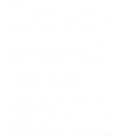
купонов:
— баня на дровах 1500 руб./час вместо 1700
руб./час (комфортное пребывание до 7 человек);
— конные прогулки 800 руб./час вместо 1000
руб./час.
Дополнительные услуги, которые можно
приобрести при необходимости:
— фуд-трак с ароматным кофе и авторским
бургером;
— баня на дровах (до 7 человек);
— аренда лодки и SUP-бордов;
— аренда велосипедов;
— индивидуальные туры на электробайках;
— конные прогулки;
— экскурсия и пешие походы с местным гидом;
— рыбалка на озере «Нижнее»;
— вечера у костра;
— место для пикника (костровая зона и мангал);