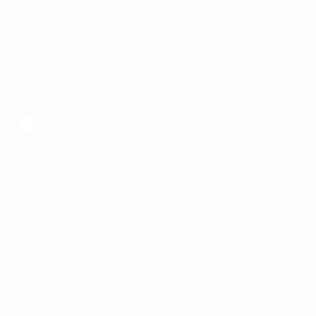
Для звонка из Москвы
и регионов России
Связаться с нами
МОБИЛЬНОЕ ПРИЛОЖЕНИЕ
загрузить в
App Store
загрузить в
Google Play
загрузить в
AppGallery
КОМПАНИЯ
ИНФОРМАЦИЯ